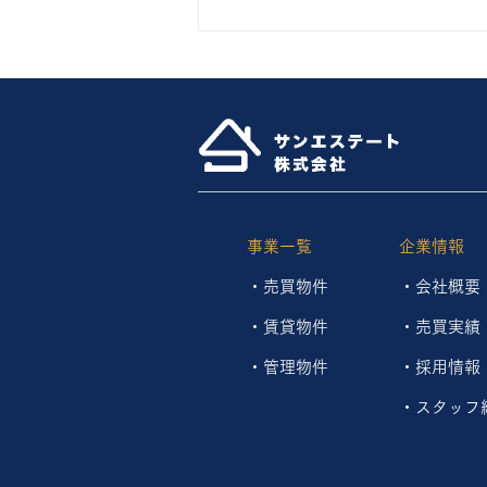
住宅トラブルに備える「フレ
ックスあんしんサポート」の
ご紹介
当社管理物件にお住まいの皆さま
へ ８月に入り、暑さもますます
厳しくなってきました。 今年も
酷暑が続いていますので、こまめ
な水分補給や室温管理などを心が
事業一覧
企業情報
け、体調には十分お気をつけくだ
・
売買物件
・会社概要
さい。 今回は、当社の管理物件
にお住まいの皆さまに、ぜひ知っ
・
賃貸物件
・
売買実績
ておいていただきたい「フレック
​・管理物件
​・
採用情報
スあんしんサポート」についてご
紹介します。 実は、ご入居時に
​・
スタッフ
こちらのサービスへご加入いただ
いている方も多くいらっしゃいま
す。 「加