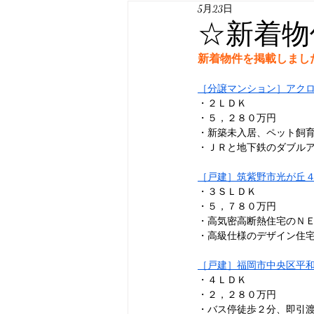
5月23日
☆新着物
新着物件を掲載しまし
［分譲マンション］アク
・２ＬＤＫ
・５，２８０万円
・新築未入居、ペット飼
・ＪＲと地下鉄のダブル
［戸建］筑紫野市光が丘
・３ＳＬＤＫ
・５，７８０万円
・高気密高断熱住宅の
Ｎ
・高級仕様のデザイン住
［戸建］福岡市中央区平
・４ＬＤＫ
・２，２８０万円
・バス停徒歩２分、即引