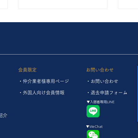
８月 新規管理受託のお知らせ
リフ
て～
８月も新たに１物件の管理をお任
せいただくこととなりました。
現在
近年、多くのオーナー様よりご相
リフ
談・ご依頼をいただき、当社の管
りま
理戸数は着実に増加しておりま
イニ
す。このたび新たに管理を開始し
住設
会員限定
お問い合わせ
た物件は以下のとおりです。 ■じ
た！
・仲介業者様専用ページ
・お問い合わせ
ゅうグランドモア南天神（福岡市
空間
中央区） ・区分マンション 大切
暮ら
・外国人向け会員情報
・
退去申請フォーム
な不動産の管理をお任せいただき
状態
▼入居者専用LINE
ましたオーナー様に、心より感謝
あと
申し上げます。 サンエステート
ムが
紹介
株式会社では、入居者募集から契
した
▼WeChat
約、入居
気を
ひこ