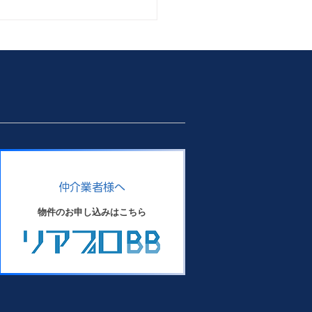
ォーム物件 ～西の丘戸建
販売中の「西の丘戸建て」、
ォーム工事が順調に進んでお
す。 このたび、リビングダ
ングキッチンを除く各居室・
のリフォームが完了しまし
 室内は明るく清潔感のある
仲介業者様へ
へと生まれ変わり、完成後の
しをイメージしていただける
物件のお申し込みはこちら
になっています。残す工事も
わずかで、まもなくリフォー
完了する予定です。 「完成
ら見てみたい」「実際の雰囲
確かめたい」という方は、ぜ
の機会に