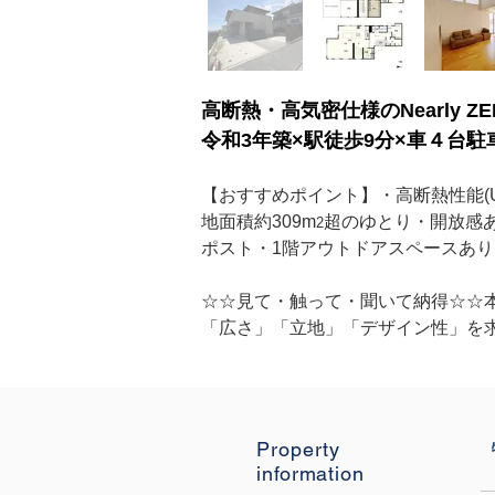
高断熱・高気密仕様のNearly Z
令和3年築×駅徒歩9分×車４台駐
【おすすめポイント】・高断熱性能(UA
地面積約309m
超のゆとり・開放感あ
2
ポスト・1階アウトドアスペースあ
☆☆見て・触って・聞いて納得☆☆
「広さ」「立地」「デザイン性」を
Property
information