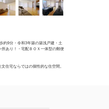
 徒歩約9分・令和3年築の築浅戸建・土
２か所あり！・宅配ＢＯＸ一体型の郵便
注文住宅ならではの個性的な住空間。