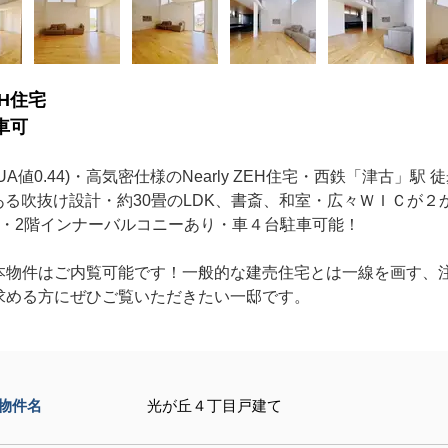
EH住宅
車可
値0.44)・高気密仕様のNearly ZEH住宅・西鉄「津古」駅
る吹抜け設計・約30畳のLDK、書斎、和室・広々ＷＩＣが
り・2階インナーバルコニーあり・車４台駐車可能！
本物件はご内覧可能です！一般的な建売住宅とは一線を画す、
求める方にぜひご覧いただきたい一邸です。
物件名
光が丘４丁目戸建て