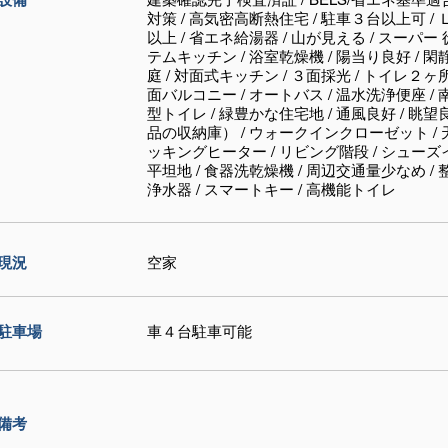
対策 / 高気密高断熱住宅 / 駐車３台以上可 / 
以上 / 省エネ給湯器 / 山が見える / スーパー 
テムキッチン / 浴室乾燥機 / 陽当り良好 / 閑
庭 / 対面式キッチン / ３面採光 / トイレ２ヶ所 
面バルコニー / オートバス / 温水洗浄便座 / 南庭
型トイレ / 緑豊かな住宅地 / 通風良好 / 眺
品の収納庫） / ウォークインクローゼット / 
ッキングヒーター / リビング階段 / シューズ
平坦地 / 食器洗乾燥機 / 周辺交通量少なめ / 
浄水器 / スマートキー / 高機能トイレ
現況
空家
駐車場
車４台駐車可能
備考