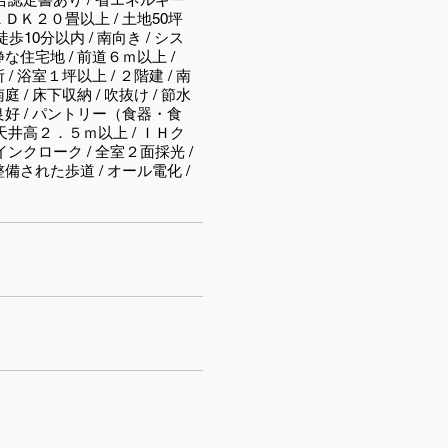
ＬＤＫ２０畳以上 / 土地50坪
徒歩10分以内 / 南向き / シス
静な住宅地 / 前道６ｍ以上 /
/ 浴室１坪以上 / ２階建 / 南
 / 床下収納 / 吹抜け / 節水
望良好 / パントリー（食器・食
天井高２．５ｍ以上 / ＩＨク
インクローク / 全室２面採光 /
整備された歩道 / オール電化 /