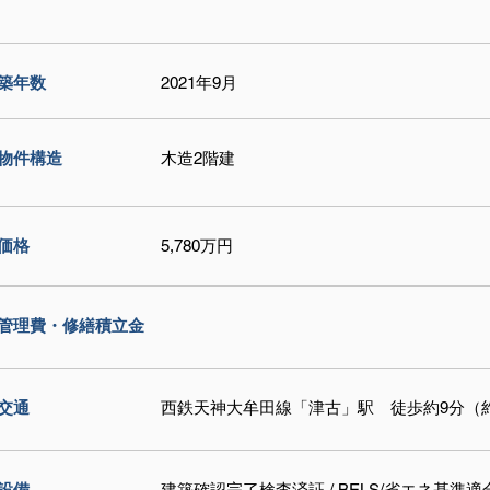
築年数
2021年9月
物件構造
木造2階建
価格
5,780万円
管理費・修繕積立金
交通
西鉄天神大牟田線「津古」駅 徒歩約9分（約
設備
建築確認完了検査済証 / BELS/省エネ基準適